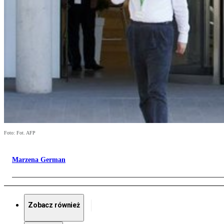
Foto: Fot. AFP
Marzena German
Zobacz również