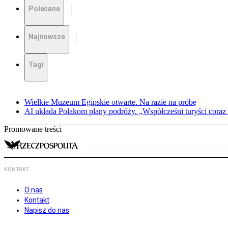
Polecane
Najnowsze
Tagi
Wielkie Muzeum Egipskie otwarte. Na razie na próbę
AI układa Polakom plany podróży. „Współcześni turyści coraz 
Promowane treści
KONTAKT
O nas
Kontakt
Napisz do nas