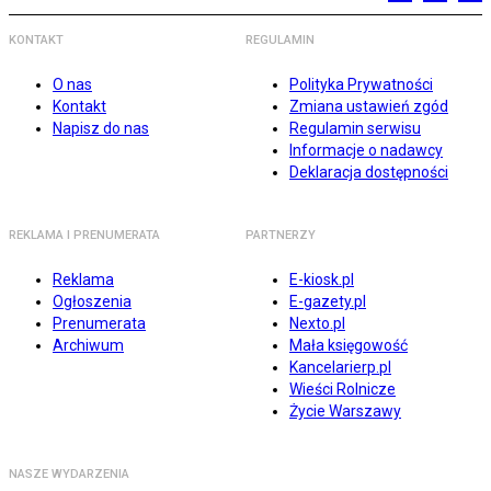
KONTAKT
REGULAMIN
O nas
Polityka Prywatności
Kontakt
Zmiana ustawień zgód
Napisz do nas
Regulamin serwisu
Informacje o nadawcy
Deklaracja dostępności
REKLAMA I PRENUMERATA
PARTNERZY
Reklama
E-kiosk.pl
Ogłoszenia
E-gazety.pl
Prenumerata
Nexto.pl
Archiwum
Mała księgowość
Kancelarierp.pl
Wieści Rolnicze
Życie Warszawy
NASZE WYDARZENIA