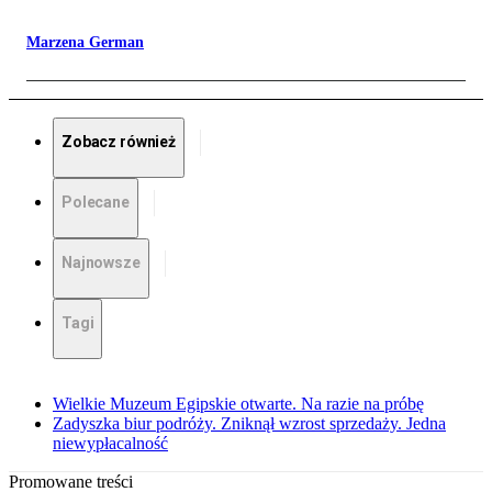
Marzena German
Zobacz również
Polecane
Najnowsze
Tagi
Wielkie Muzeum Egipskie otwarte. Na razie na próbę
Zadyszka biur podróży. Zniknął wzrost sprzedaży. Jedna
niewypłacalność
Promowane treści