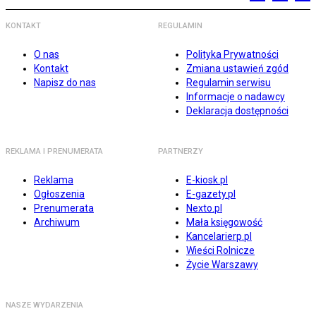
KONTAKT
REGULAMIN
O nas
Polityka Prywatności
Kontakt
Zmiana ustawień zgód
Napisz do nas
Regulamin serwisu
Informacje o nadawcy
Deklaracja dostępności
REKLAMA I PRENUMERATA
PARTNERZY
Reklama
E-kiosk.pl
Ogłoszenia
E-gazety.pl
Prenumerata
Nexto.pl
Archiwum
Mała księgowość
Kancelarierp.pl
Wieści Rolnicze
Życie Warszawy
NASZE WYDARZENIA