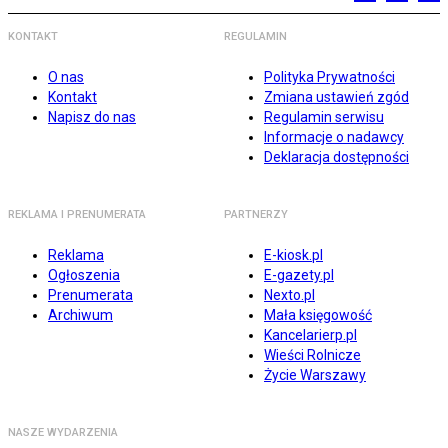
KONTAKT
REGULAMIN
O nas
Polityka Prywatności
Kontakt
Zmiana ustawień zgód
Napisz do nas
Regulamin serwisu
Informacje o nadawcy
Deklaracja dostępności
REKLAMA I PRENUMERATA
PARTNERZY
Reklama
E-kiosk.pl
Ogłoszenia
E-gazety.pl
Prenumerata
Nexto.pl
Archiwum
Mała księgowość
Kancelarierp.pl
Wieści Rolnicze
Życie Warszawy
NASZE WYDARZENIA