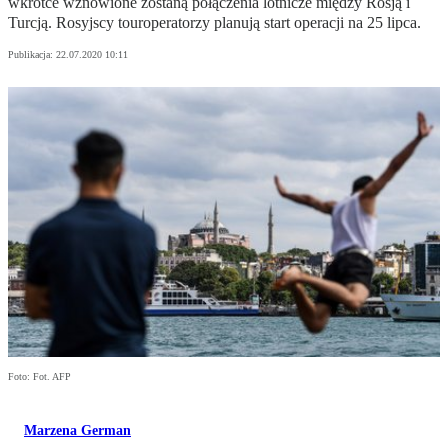
wkrótce wznowione zostaną połączenia lotnicze między Rosją i
Turcją. Rosyjscy touroperatorzy planują start operacji na 25 lipca.
Publikacja:
22.07.2020 10:11
Foto: Fot. AFP
Marzena German