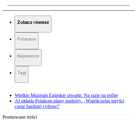
Zobacz również
Polecane
Najnowsze
Tagi
Wielkie Muzeum Egipskie otwarte. Na razie na próbę
AI układa Polakom plany podróży. „Współcześni turyści
coraz bardziej cyfrowi”
Promowane treści