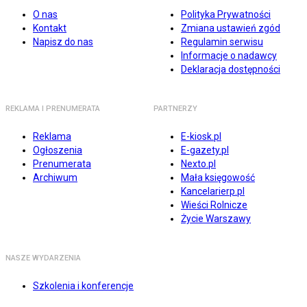
O nas
Polityka Prywatności
Kontakt
Zmiana ustawień zgód
Napisz do nas
Regulamin serwisu
Informacje o nadawcy
Deklaracja dostępności
REKLAMA I PRENUMERATA
PARTNERZY
Reklama
E-kiosk.pl
Ogłoszenia
E-gazety.pl
Prenumerata
Nexto.pl
Archiwum
Mała księgowość
Kancelarierp.pl
Wieści Rolnicze
Życie Warszawy
NASZE WYDARZENIA
Szkolenia i konferencje