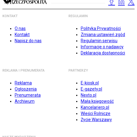
KONTAKT
REGULAMIN
O nas
Polityka Prywatności
Kontakt
Zmiana ustawień zgód
Napisz do nas
Regulamin serwisu
Informacje o nadawcy
Deklaracja dostępności
REKLAMA I PRENUMERATA
PARTNERZY
Reklama
E-kiosk.pl
Ogłoszenia
E-gazety.pl
Prenumerata
Nexto.pl
Archiwum
Mała księgowość
Kancelarierp.pl
Wieści Rolnicze
Życie Warszawy