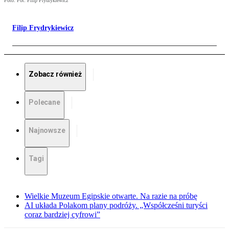
Foto: Fot. Filip Frydrykiewicz
Filip Frydrykiewicz
Zobacz również
Polecane
Najnowsze
Tagi
Wielkie Muzeum Egipskie otwarte. Na razie na próbę
AI układa Polakom plany podróży. „Współcześni turyści
coraz bardziej cyfrowi”