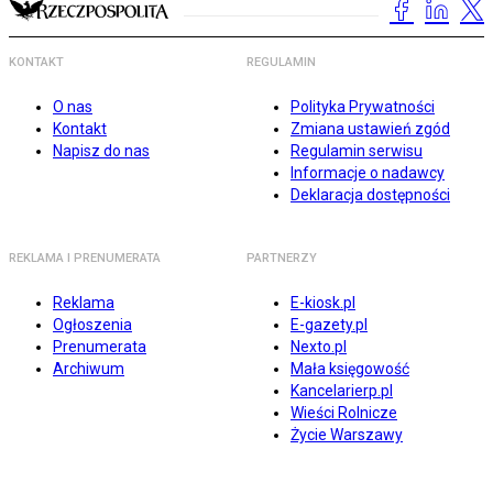
KONTAKT
REGULAMIN
O nas
Polityka Prywatności
Kontakt
Zmiana ustawień zgód
Napisz do nas
Regulamin serwisu
Informacje o nadawcy
Deklaracja dostępności
REKLAMA I PRENUMERATA
PARTNERZY
Reklama
E-kiosk.pl
Ogłoszenia
E-gazety.pl
Prenumerata
Nexto.pl
Archiwum
Mała księgowość
Kancelarierp.pl
Wieści Rolnicze
Życie Warszawy