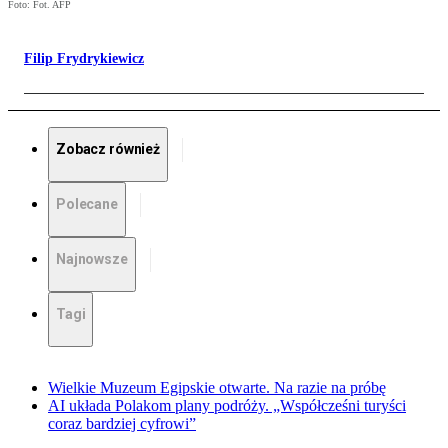
Foto: Fot. AFP
Filip Frydrykiewicz
Zobacz również
Polecane
Najnowsze
Tagi
Wielkie Muzeum Egipskie otwarte. Na razie na próbę
AI układa Polakom plany podróży. „Współcześni turyści
coraz bardziej cyfrowi”