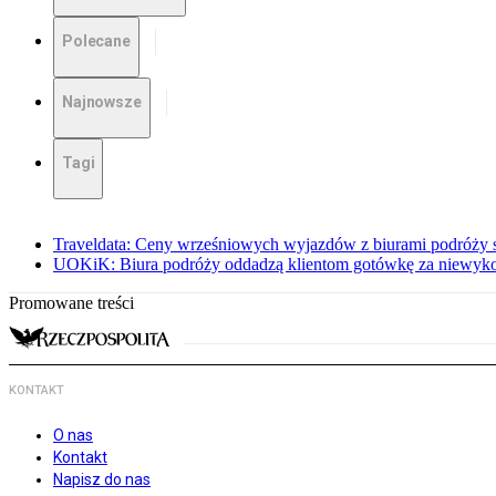
Polecane
Najnowsze
Tagi
Traveldata: Ceny wrześniowych wyjazdów z biurami podróży s
UOKiK: Biura podróży oddadzą klientom gotówkę za niewyko
Promowane treści
KONTAKT
O nas
Kontakt
Napisz do nas