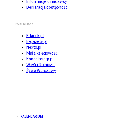
Informacje o nadawcy
Deklaracja dostępności
PARTNERZY
E-kiosk.pl
E-gazety.pl
Nexto.pl
Mała księgowość
Kancelarierp.pl
Wieści Rolnicze
Życie Warszawy
KALENDARIUM