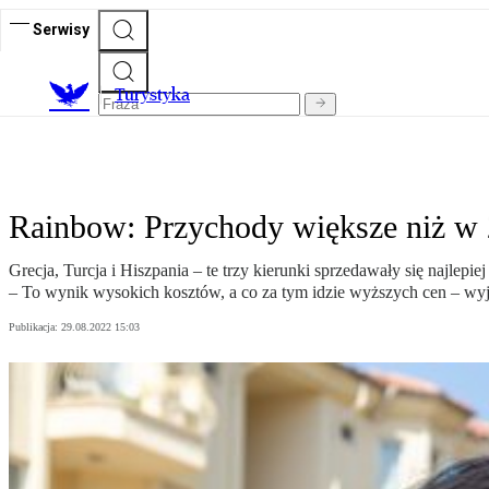
Serwisy
T
urystyka
Rainbow: Przychody większe niż w 
Grecja, Turcja i Hiszpania – te trzy kierunki sprzedawały się najle
– To wynik wysokich kosztów, a co za tym idzie wyższych cen – wyj
Publikacja:
29.08.2022 15:03