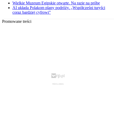
Wielkie Muzeum Egipskie otwarte. Na razie na próbę
AI układa Polakom plany podróży. „Współcześni turyści
coraz bardziej cyfrowi”
Promowane treści