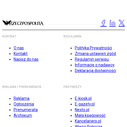
KONTAKT
REGULAMIN
O nas
Polityka Prywatności
Kontakt
Zmiana ustawień zgód
Napisz do nas
Regulamin serwisu
Informacje o nadawcy
Deklaracja dostępności
REKLAMA I PRENUMERATA
PARTNERZY
Reklama
E-kiosk.pl
Ogłoszenia
E-gazety.pl
Prenumerata
Nexto.pl
Archiwum
Mała księgowość
Kancelarierp.pl
Wieści Rolnicze