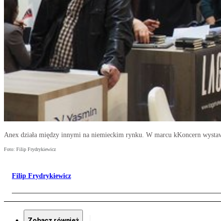
Anex działa między innymi na niemieckim rynku. W marcu kKoncern wystawi
Foto: Filip Frydrykiewicz
Filip Frydrykiewicz
Zobacz również