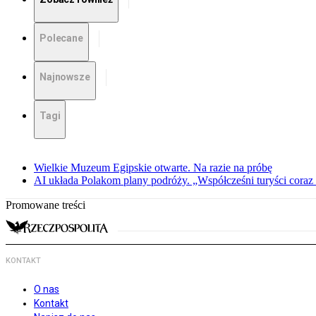
Polecane
Najnowsze
Tagi
Wielkie Muzeum Egipskie otwarte. Na razie na próbę
AI układa Polakom plany podróży. „Współcześni turyści coraz 
Promowane treści
KONTAKT
O nas
Kontakt