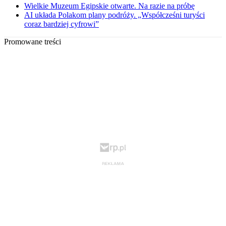
Wielkie Muzeum Egipskie otwarte. Na razie na próbę
AI układa Polakom plany podróży. „Współcześni turyści
coraz bardziej cyfrowi”
Promowane treści