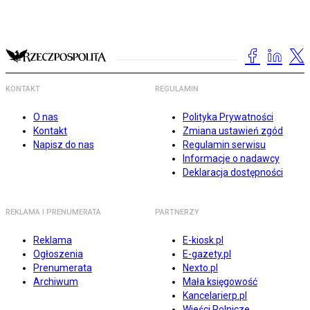
KONTAKT
REGULAMIN
O nas
Polityka Prywatności
Kontakt
Zmiana ustawień zgód
Napisz do nas
Regulamin serwisu
Informacje o nadawcy
Deklaracja dostępności
REKLAMA I PRENUMERATA
PARTNERZY
Reklama
E-kiosk.pl
Ogłoszenia
E-gazety.pl
Prenumerata
Nexto.pl
Archiwum
Mała księgowość
Kancelarierp.pl
Wieści Rolnicze