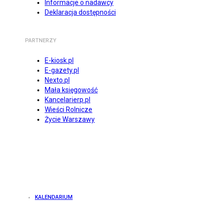
Informacje o nadawcy
Deklaracja dostępności
PARTNERZY
E-kiosk.pl
E-gazety.pl
Nexto.pl
Mała księgowość
Kancelarierp.pl
Wieści Rolnicze
Życie Warszawy
KALENDARIUM