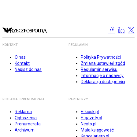
KONTAKT
REGULAMIN
O nas
Polityka Prywatności
Kontakt
Zmiana ustawień zgód
Napisz do nas
Regulamin serwisu
Informacje o nadawcy
Deklaracja dostępności
REKLAMA I PRENUMERATA
PARTNERZY
Reklama
E-kiosk.pl
Ogłoszenia
E-gazety.pl
Prenumerata
Nexto.pl
Archiwum
Mała księgowość
Kancelarierp.pl