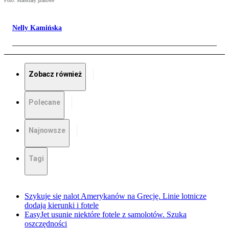
Foto: Materiały prasowe
Nelly Kamińska
Zobacz również
Polecane
Najnowsze
Tagi
Szykuje się nalot Amerykanów na Grecję. Linie lotnicze
dodają kierunki i fotele
EasyJet usunie niektóre fotele z samolotów. Szuka
oszczędności