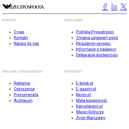
KONTAKT
REGULAMIN
O nas
Polityka Prywatności
Kontakt
Zmiana ustawień zgód
Napisz do nas
Regulamin serwisu
Informacje o nadawcy
Deklaracja dostępności
REKLAMA I PRENUMERATA
PARTNERZY
Reklama
E-kiosk.pl
Ogłoszenia
E-gazety.pl
Prenumerata
Nexto.pl
Archiwum
Mała księgowość
Kancelarierp.pl
Wieści Rolnicze
Życie Warszawy