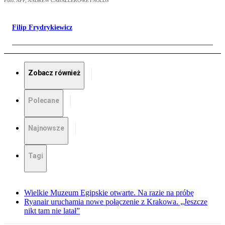
Foto: AFP, ANDREW CABALLERO-REYNOLDS
Filip Frydrykiewicz
Zobacz również
Polecane
Najnowsze
Tagi
Wielkie Muzeum Egipskie otwarte. Na razie na próbę
Ryanair uruchamia nowe połączenie z Krakowa. „Jeszcze
nikt tam nie latał”