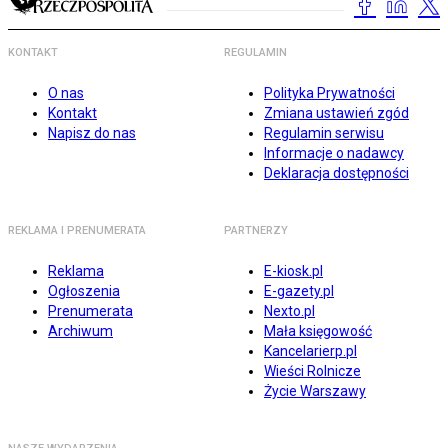
KONTAKT
REGULAMIN
O nas
Polityka Prywatności
Kontakt
Zmiana ustawień zgód
Napisz do nas
Regulamin serwisu
Informacje o nadawcy
Deklaracja dostępności
REKLAMA I PRENUMERATA
PARTNERZY
Reklama
E-kiosk.pl
Ogłoszenia
E-gazety.pl
Prenumerata
Nexto.pl
Archiwum
Mała księgowość
Kancelarierp.pl
Wieści Rolnicze
Życie Warszawy