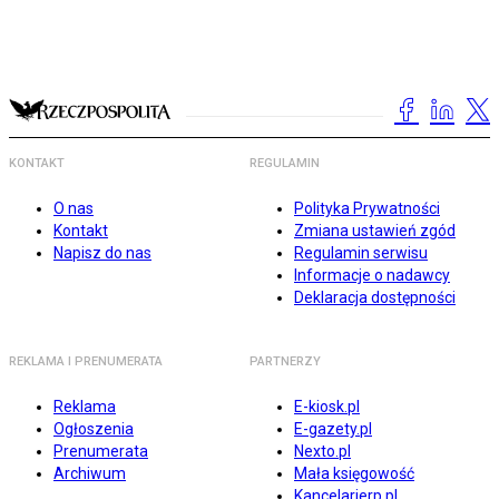
KONTAKT
REGULAMIN
O nas
Polityka Prywatności
Kontakt
Zmiana ustawień zgód
Napisz do nas
Regulamin serwisu
Informacje o nadawcy
Deklaracja dostępności
REKLAMA I PRENUMERATA
PARTNERZY
Reklama
E-kiosk.pl
Ogłoszenia
E-gazety.pl
Prenumerata
Nexto.pl
Archiwum
Mała księgowość
Kancelarierp.pl