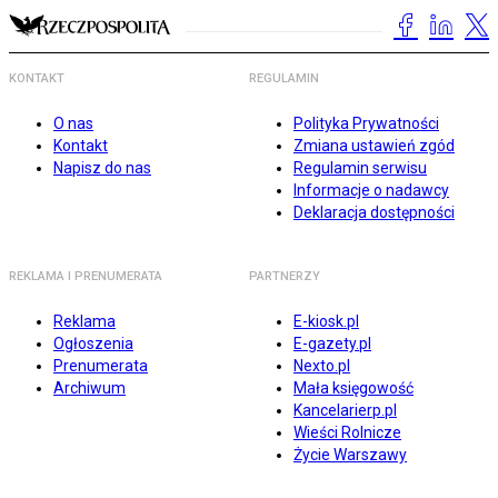
KONTAKT
REGULAMIN
O nas
Polityka Prywatności
Kontakt
Zmiana ustawień zgód
Napisz do nas
Regulamin serwisu
Informacje o nadawcy
Deklaracja dostępności
REKLAMA I PRENUMERATA
PARTNERZY
Reklama
E-kiosk.pl
Ogłoszenia
E-gazety.pl
Prenumerata
Nexto.pl
Archiwum
Mała księgowość
Kancelarierp.pl
Wieści Rolnicze
Życie Warszawy