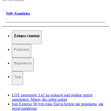
Foto: Piotr Adamczyk
Nelly Kamińska
Zobacz również
Polecane
Najnowsze
Tagi
LOT proponuje: Leć na wakacje nad polskie morze
samolotem. Mamy dla ciebie pakiet
Sun Express: W tym roku Turcja będzie tak popularna, jak
przed pandemią