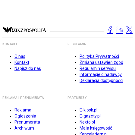
KONTAKT
REGULAMIN
O nas
Polityka Prywatności
Kontakt
Zmiana ustawień zgód
Napisz do nas
Regulamin serwisu
Informacje o nadawcy
Deklaracja dostępności
REKLAMA I PRENUMERATA
PARTNERZY
Reklama
E-kiosk.pl
Ogłoszenia
E-gazety.pl
Prenumerata
Nexto.pl
Archiwum
Mała księgowość
Kancelarierp.pl