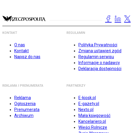
KONTAKT
REGULAMIN
O nas
Polityka Prywatności
Kontakt
Zmiana ustawień zgód
Napisz do nas
Regulamin serwisu
Informacje o nadawcy
Deklaracja dostępności
REKLAMA I PRENUMERATA
PARTNERZY
Reklama
E-kiosk.pl
Ogłoszenia
E-gazety.pl
Prenumerata
Nexto.pl
Archiwum
Mała księgowość
Kancelarierp.pl
Wieści Rolnicze