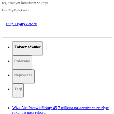
regionalnym lotniskiem w kraju
Foto: Filip Frydrykiewicz
Filip Frydrykiewicz
Zobacz również
Polecane
Najnowsze
Tagi
Wizz Air: Przewieźliśmy 45,7 miliona pasażerów w zeszłym
roku. To nasz rekord