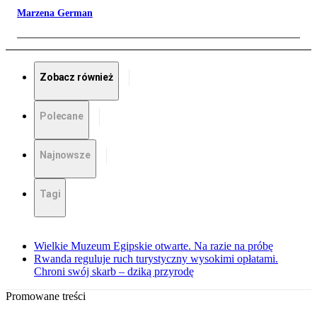
Marzena German
Zobacz również
Polecane
Najnowsze
Tagi
Wielkie Muzeum Egipskie otwarte. Na razie na próbę
Rwanda reguluje ruch turystyczny wysokimi opłatami.
Chroni swój skarb – dziką przyrodę
Promowane treści