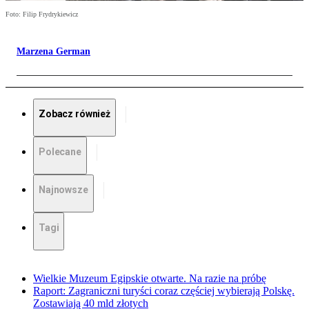
Foto: Filip Frydrykiewicz
Marzena German
Zobacz również
Polecane
Najnowsze
Tagi
Wielkie Muzeum Egipskie otwarte. Na razie na próbę
Raport: Zagraniczni turyści coraz częściej wybierają Polskę.
Zostawiają 40 mld złotych