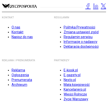
KONTAKT
REGULAMIN
O nas
Polityka Prywatności
Kontakt
Zmiana ustawień zgód
Napisz do nas
Regulamin serwisu
Informacje o nadawcy
Deklaracja dostępności
REKLAMA I PRENUMERATA
PARTNERZY
Reklama
E-kiosk.pl
Ogłoszenia
E-gazety.pl
Prenumerata
Nexto.pl
Archiwum
Mała księgowość
Kancelarierp.pl
Wieści Rolnicze
Życie Warszawy