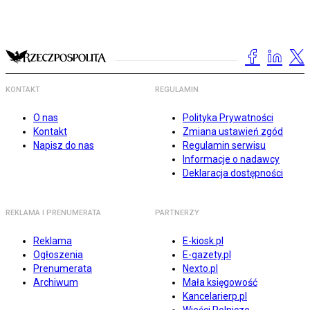
KONTAKT
REGULAMIN
O nas
Polityka Prywatności
Kontakt
Zmiana ustawień zgód
Napisz do nas
Regulamin serwisu
Informacje o nadawcy
Deklaracja dostępności
REKLAMA I PRENUMERATA
PARTNERZY
Reklama
E-kiosk.pl
Ogłoszenia
E-gazety.pl
Prenumerata
Nexto.pl
Archiwum
Mała księgowość
Kancelarierp.pl