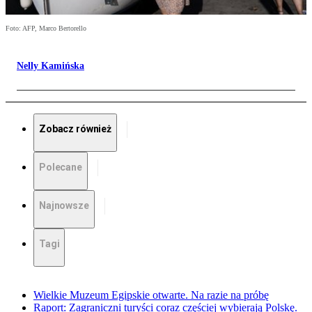
Foto: AFP, Marco Bertorello
Nelly Kamińska
Zobacz również
Polecane
Najnowsze
Tagi
Wielkie Muzeum Egipskie otwarte. Na razie na próbę
Raport: Zagraniczni turyści coraz częściej wybierają Polskę.