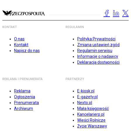
KONTAKT
REGULAMIN
O nas
Polityka Prywatności
Kontakt
Zmiana ustawień zgód
Napisz do nas
Regulamin serwisu
Informacje o nadawcy
Deklaracja dostępności
REKLAMA I PRENUMERATA
PARTNERZY
Reklama
E-kiosk.pl
Ogłoszenia
E-gazety.pl
Prenumerata
Nexto.pl
Archiwum
Mała księgowość
Kancelarierp.pl
Wieści Rolnicze
Życie Warszawy