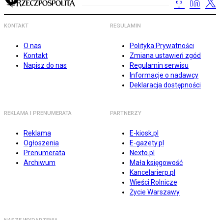
KONTAKT
REGULAMIN
O nas
Polityka Prywatności
Kontakt
Zmiana ustawień zgód
Napisz do nas
Regulamin serwisu
Informacje o nadawcy
Deklaracja dostępności
REKLAMA I PRENUMERATA
PARTNERZY
Reklama
E-kiosk.pl
Ogłoszenia
E-gazety.pl
Prenumerata
Nexto.pl
Archiwum
Mała księgowość
Kancelarierp.pl
Wieści Rolnicze
Życie Warszawy