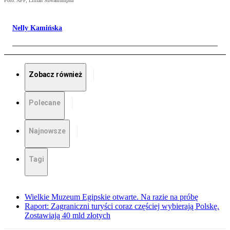
Foto: AFP, Lillian Suwanrumpha
Nelly Kamińska
Zobacz również
Polecane
Najnowsze
Tagi
Wielkie Muzeum Egipskie otwarte. Na razie na próbę
Raport: Zagraniczni turyści coraz częściej wybierają Polskę.
Zostawiają 40 mld złotych