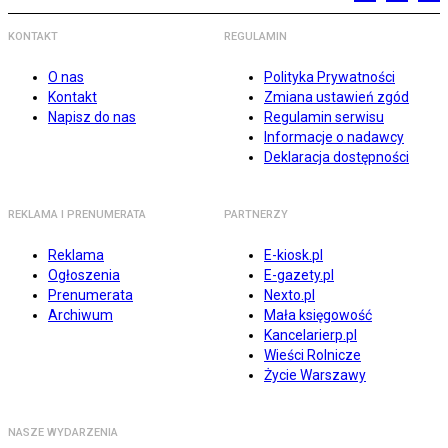
KONTAKT
REGULAMIN
O nas
Polityka Prywatności
Kontakt
Zmiana ustawień zgód
Napisz do nas
Regulamin serwisu
Informacje o nadawcy
Deklaracja dostępności
REKLAMA I PRENUMERATA
PARTNERZY
Reklama
E-kiosk.pl
Ogłoszenia
E-gazety.pl
Prenumerata
Nexto.pl
Archiwum
Mała księgowość
Kancelarierp.pl
Wieści Rolnicze
Życie Warszawy
NASZE WYDARZENIA