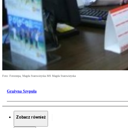
Foto: Fotorzepa, Magda Starowieyska MS Magda Starowieyska
Grażyna Szypuła
Zobacz również