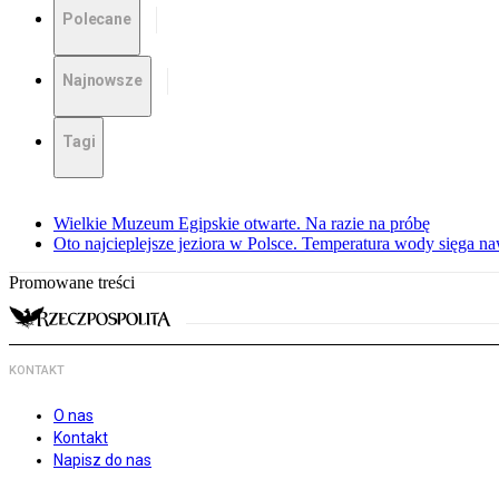
Polecane
Najnowsze
Tagi
Wielkie Muzeum Egipskie otwarte. Na razie na próbę
Oto najcieplejsze jeziora w Polsce. Temperatura wody sięga na
Promowane treści
KONTAKT
O nas
Kontakt
Napisz do nas