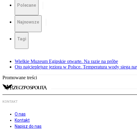
Polecane
Najnowsze
Tagi
Wielkie Muzeum Egipskie otwarte. Na razie na próbę
Oto najcieplejsze jeziora w Polsce. Temperatura wody sięga na
Promowane treści
KONTAKT
O nas
Kontakt
Napisz do nas