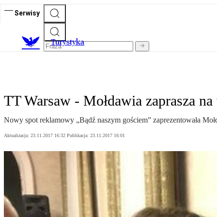
Serwisy
T
urystyka
TT Warsaw - Mołdawia zaprasza na
Nowy spot reklamowy „Bądź naszym gościem” zaprezentowała Mołdaw
Aktualizacja:
23.11.2017 16:32
Publikacja:
23.11.2017 16:01