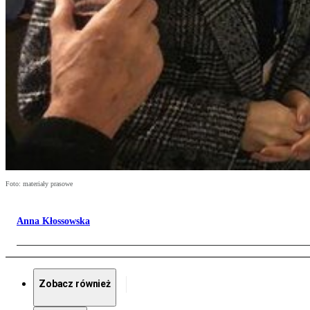
Foto: materiały prasowe
Anna Kłossowska
Zobacz również