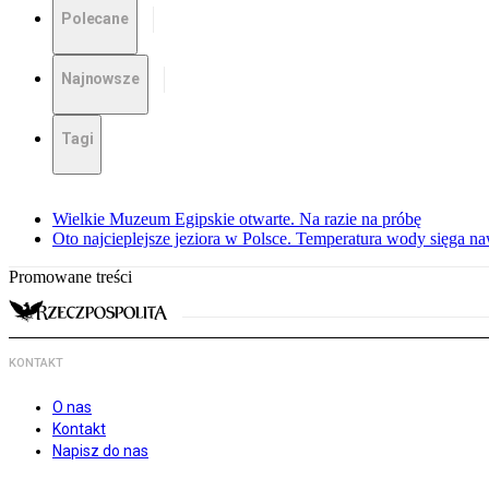
Polecane
Najnowsze
Tagi
Wielkie Muzeum Egipskie otwarte. Na razie na próbę
Oto najcieplejsze jeziora w Polsce. Temperatura wody sięga na
Promowane treści
KONTAKT
O nas
Kontakt
Napisz do nas