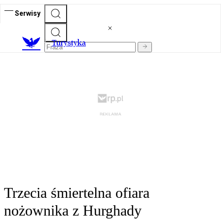
Serwisy
T
urystyka
Trzecia śmiertelna ofiara
nożownika z Hurghady