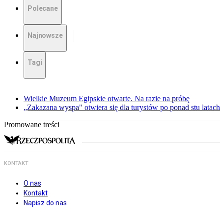
Polecane
Najnowsze
Tagi
Wielkie Muzeum Egipskie otwarte. Na razie na próbę
„Zakazana wyspa" otwiera się dla turystów po ponad stu latach
Promowane treści
KONTAKT
O nas
Kontakt
Napisz do nas