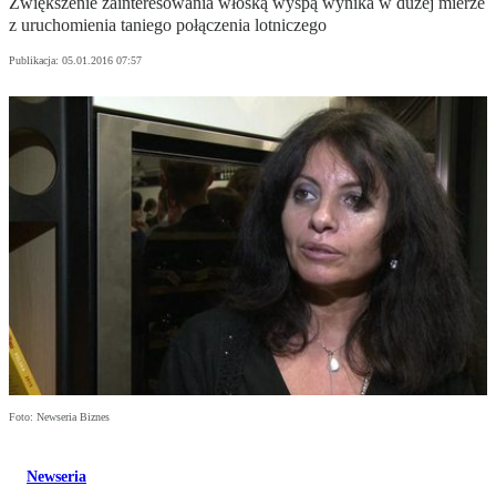
Zwiększenie zainteresowania włoską wyspą wynika w dużej mierze
z uruchomienia taniego połączenia lotniczego
Publikacja:
05.01.2016 07:57
Foto: Newseria Biznes
Newseria