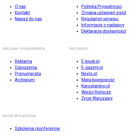
O nas
Polityka Prywatności
Kontakt
Zmiana ustawień zgód
Napisz do nas
Regulamin serwisu
Informacje o nadawcy
Deklaracja dostępności
REKLAMA I PRENUMERATA
PARTNERZY
Reklama
E-kiosk.pl
Ogłoszenia
E-gazety.pl
Prenumerata
Nexto.pl
Archiwum
Mała księgowość
Kancelarierp.pl
Wieści Rolnicze
Życie Warszawy
NASZE WYDARZENIA
Szkolenia i konferencje