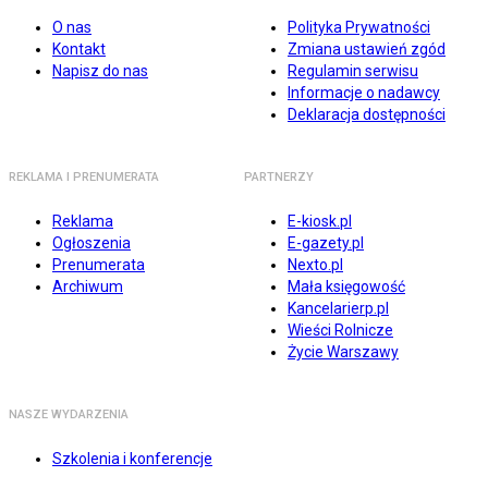
O nas
Polityka Prywatności
Kontakt
Zmiana ustawień zgód
Napisz do nas
Regulamin serwisu
Informacje o nadawcy
Deklaracja dostępności
REKLAMA I PRENUMERATA
PARTNERZY
Reklama
E-kiosk.pl
Ogłoszenia
E-gazety.pl
Prenumerata
Nexto.pl
Archiwum
Mała księgowość
Kancelarierp.pl
Wieści Rolnicze
Życie Warszawy
NASZE WYDARZENIA
Szkolenia i konferencje