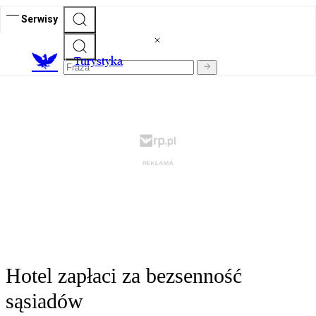
Serwisy
T
urystyka
Hotel zapłaci za bezsenność
sąsiadów