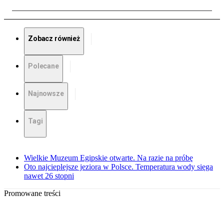
Zobacz również
Polecane
Najnowsze
Tagi
Wielkie Muzeum Egipskie otwarte. Na razie na próbę
Oto najcieplejsze jeziora w Polsce. Temperatura wody sięga
nawet 26 stopni
Promowane treści