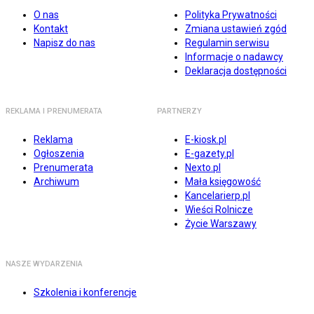
O nas
Polityka Prywatności
Kontakt
Zmiana ustawień zgód
Napisz do nas
Regulamin serwisu
Informacje o nadawcy
Deklaracja dostępności
REKLAMA I PRENUMERATA
PARTNERZY
Reklama
E-kiosk.pl
Ogłoszenia
E-gazety.pl
Prenumerata
Nexto.pl
Archiwum
Mała księgowość
Kancelarierp.pl
Wieści Rolnicze
Życie Warszawy
NASZE WYDARZENIA
Szkolenia i konferencje