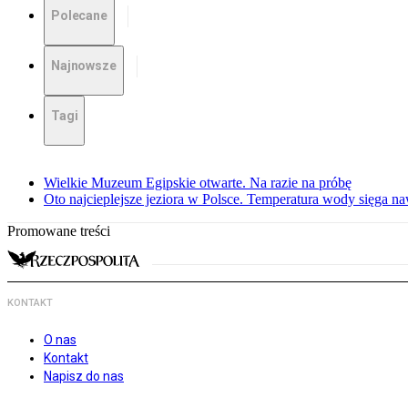
Polecane
Najnowsze
Tagi
Wielkie Muzeum Egipskie otwarte. Na razie na próbę
Oto najcieplejsze jeziora w Polsce. Temperatura wody sięga na
Promowane treści
KONTAKT
O nas
Kontakt
Napisz do nas