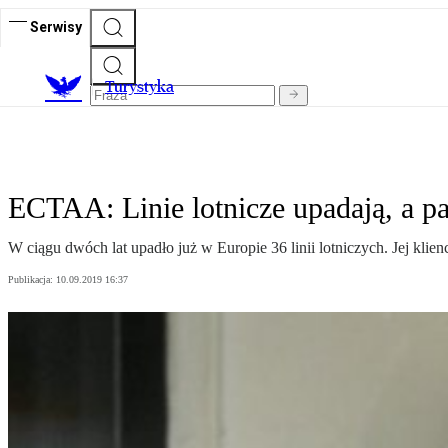
Serwisy
T
urystyka
ECTAA: Linie lotnicze upadają, a pa
W ciągu dwóch lat upadło już w Europie 36 linii lotniczych. Jej klie
Publikacja:
10.09.2019 16:37