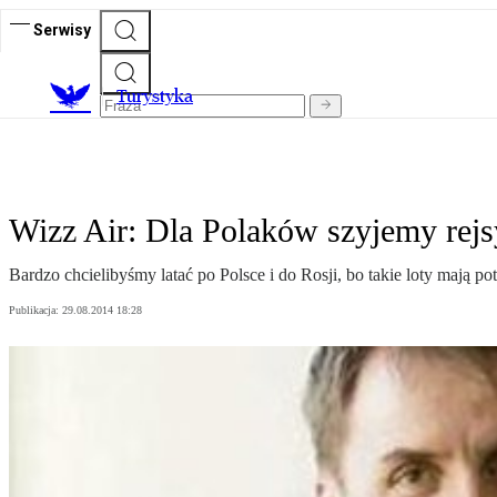
Serwisy
T
urystyka
Wizz Air: Dla Polaków szyjemy rejs
Bardzo chcielibyśmy latać po Polsce i do Rosji, bo takie loty mają po
Publikacja:
29.08.2014 18:28