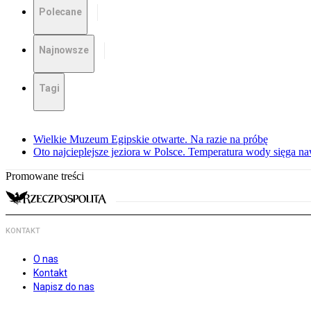
Polecane
Najnowsze
Tagi
Wielkie Muzeum Egipskie otwarte. Na razie na próbę
Oto najcieplejsze jeziora w Polsce. Temperatura wody sięga na
Promowane treści
KONTAKT
O nas
Kontakt
Napisz do nas