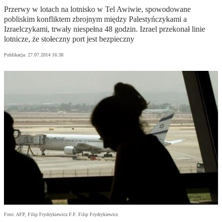
Przerwy w lotach na lotnisko w Tel Awiwie, spowodowane
pobliskim konfliktem zbrojnym między Palestyńczykami a
Izraelczykami, trwały niespełna 48 godzin. Izrael przekonał linie
lotnicze, że stołeczny port jest bezpieczny
Publikacja:
27.07.2014 16:38
Foto: AFP, Filip Frydrykiewicz F.F. Filip Frydrykiewicz