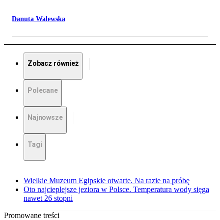
Danuta Walewska
Zobacz również
Polecane
Najnowsze
Tagi
Wielkie Muzeum Egipskie otwarte. Na razie na próbę
Oto najcieplejsze jeziora w Polsce. Temperatura wody sięga
nawet 26 stopni
Promowane treści