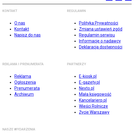
KONTAKT
REGULAMIN
O nas
Polityka Prywatności
Kontakt
Zmiana ustawień zgód
Napisz do nas
Regulamin serwisu
Informacje o nadawcy
Deklaracja dostępności
REKLAMA I PRENUMERATA
PARTNERZY
Reklama
E-kiosk.pl
Ogłoszenia
E-gazety.pl
Prenumerata
Nexto.pl
Archiwum
Mała księgowość
Kancelarierp.pl
Wieści Rolnicze
Życie Warszawy
NASZE WYDARZENIA