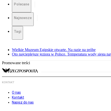
Polecane
Najnowsze
Tagi
Wielkie Muzeum Egipskie otwarte. Na razie na próbę
Oto najcieplejsze jeziora w Polsce. Temperatura wody sięga na
Promowane treści
KONTAKT
O nas
Kontakt
Napisz do nas