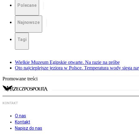
Polecane
Najnowsze
Tagi
Wielkie Muzeum Egipskie otwarte. Na razie na próbę
Oto najcieplejsze jeziora w Polsce. Temperatura wody sięga na
Promowane treści
KONTAKT
O nas
Kontakt
Napisz do nas