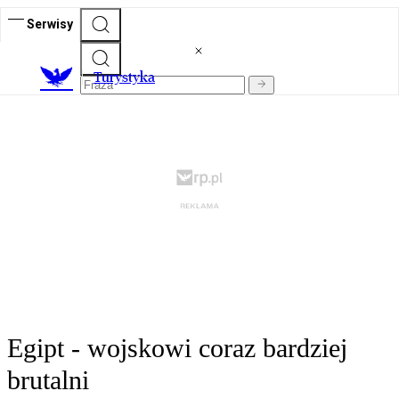
Serwisy
T
urystyka
Egipt - wojskowi coraz bardziej
brutalni