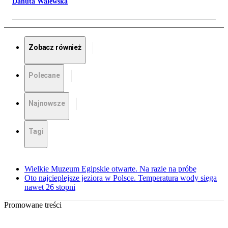
Danuta Walewska
Zobacz również
Polecane
Najnowsze
Tagi
Wielkie Muzeum Egipskie otwarte. Na razie na próbę
Oto najcieplejsze jeziora w Polsce. Temperatura wody sięga
nawet 26 stopni
Promowane treści