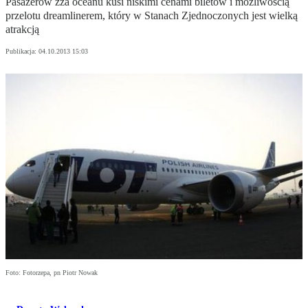
Pasażerów zza oceanu kusi niskimi cenami biletów i możliwością
przelotu dreamlinerem, który w Stanach Zjednoczonych jest wielką
atrakcją
Publikacja:
04.10.2013 15:03
Foto: Fotorzepa, pn Piotr Nowak