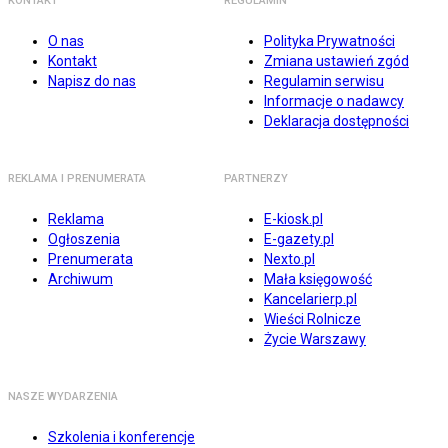
KONTAKT
REGULAMIN
O nas
Polityka Prywatności
Kontakt
Zmiana ustawień zgód
Napisz do nas
Regulamin serwisu
Informacje o nadawcy
Deklaracja dostępności
REKLAMA I PRENUMERATA
PARTNERZY
Reklama
E-kiosk.pl
Ogłoszenia
E-gazety.pl
Prenumerata
Nexto.pl
Archiwum
Mała księgowość
Kancelarierp.pl
Wieści Rolnicze
Życie Warszawy
NASZE WYDARZENIA
Szkolenia i konferencje