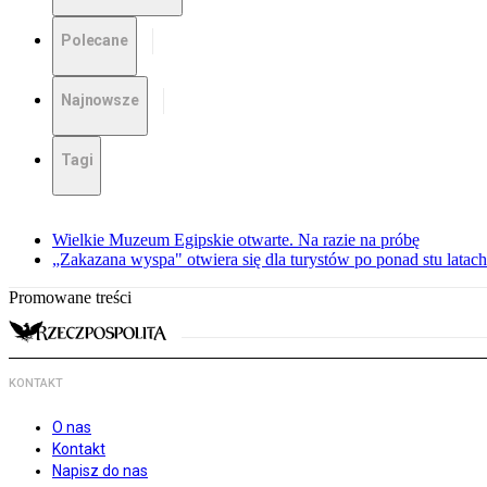
Polecane
Najnowsze
Tagi
Wielkie Muzeum Egipskie otwarte. Na razie na próbę
„Zakazana wyspa" otwiera się dla turystów po ponad stu latach
Promowane treści
KONTAKT
O nas
Kontakt
Napisz do nas