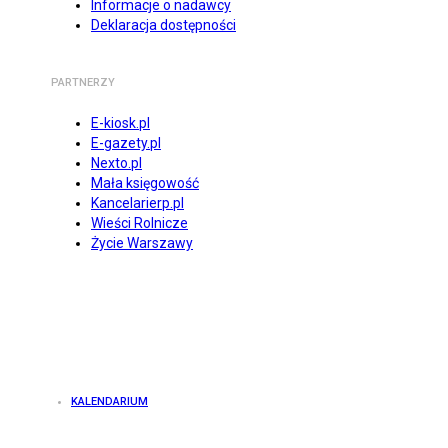
Informacje o nadawcy
Deklaracja dostępności
PARTNERZY
E-kiosk.pl
E-gazety.pl
Nexto.pl
Mała księgowość
Kancelarierp.pl
Wieści Rolnicze
Życie Warszawy
KALENDARIUM