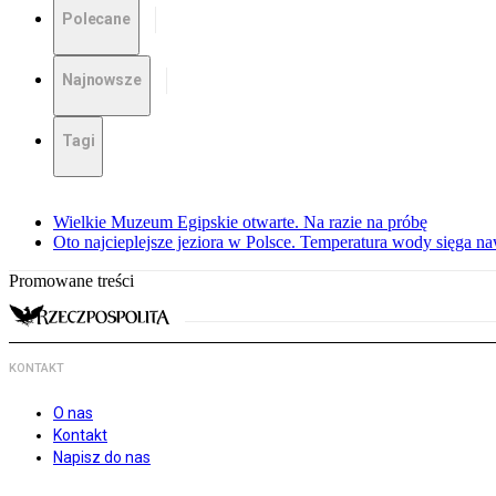
Polecane
Najnowsze
Tagi
Wielkie Muzeum Egipskie otwarte. Na razie na próbę
Oto najcieplejsze jeziora w Polsce. Temperatura wody sięga na
Promowane treści
KONTAKT
O nas
Kontakt
Napisz do nas