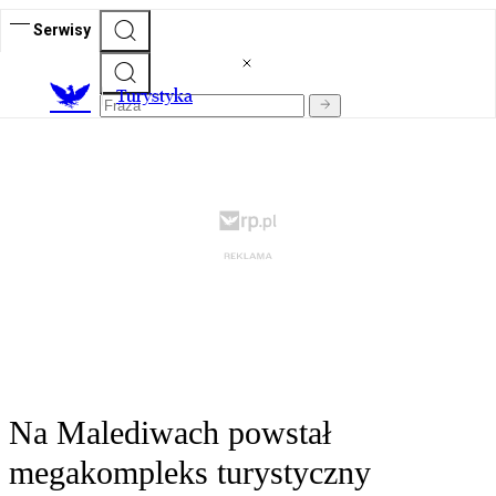
Serwisy
T
urystyka
Na Malediwach powstał
megakompleks turystyczny