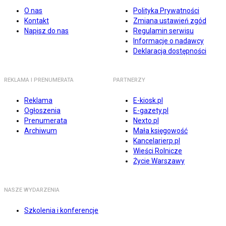
O nas
Polityka Prywatności
Kontakt
Zmiana ustawień zgód
Napisz do nas
Regulamin serwisu
Informacje o nadawcy
Deklaracja dostępności
REKLAMA I PRENUMERATA
PARTNERZY
Reklama
E-kiosk.pl
Ogłoszenia
E-gazety.pl
Prenumerata
Nexto.pl
Archiwum
Mała księgowość
Kancelarierp.pl
Wieści Rolnicze
Życie Warszawy
NASZE WYDARZENIA
Szkolenia i konferencje