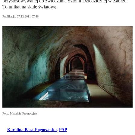
przystosowywanej do zwiedzania Sztolni Dziedzicznej w Zabrzu.
To unikat na skalę światową
Publikacja:
27.12.2011 07:46
Foto: Materiały Promocyjne
Karolina Baca-Pogorzelska
,
PAP