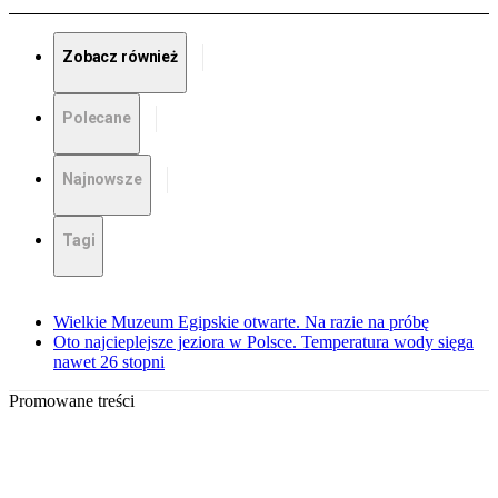
Zobacz również
Polecane
Najnowsze
Tagi
Wielkie Muzeum Egipskie otwarte. Na razie na próbę
Oto najcieplejsze jeziora w Polsce. Temperatura wody sięga
nawet 26 stopni
Promowane treści