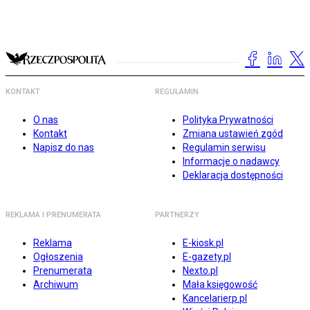
KONTAKT
REGULAMIN
O nas
Polityka Prywatności
Kontakt
Zmiana ustawień zgód
Napisz do nas
Regulamin serwisu
Informacje o nadawcy
Deklaracja dostępności
REKLAMA I PRENUMERATA
PARTNERZY
Reklama
E-kiosk.pl
Ogłoszenia
E-gazety.pl
Prenumerata
Nexto.pl
Archiwum
Mała księgowość
Kancelarierp.pl