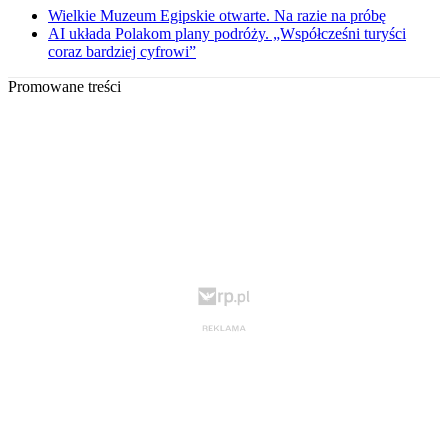
Wielkie Muzeum Egipskie otwarte. Na razie na próbę
AI układa Polakom plany podróży. „Współcześni turyści
coraz bardziej cyfrowi”
Promowane treści