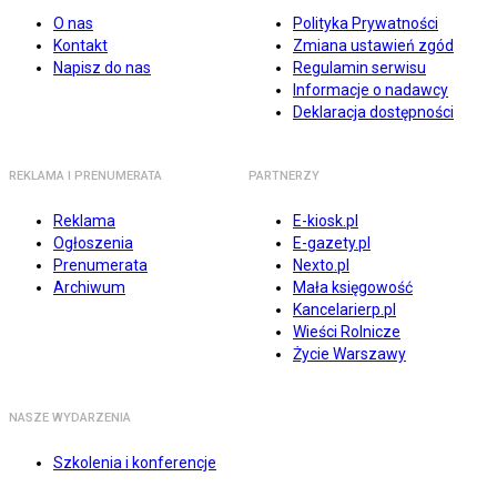
O nas
Polityka Prywatności
Kontakt
Zmiana ustawień zgód
Napisz do nas
Regulamin serwisu
Informacje o nadawcy
Deklaracja dostępności
REKLAMA I PRENUMERATA
PARTNERZY
Reklama
E-kiosk.pl
Ogłoszenia
E-gazety.pl
Prenumerata
Nexto.pl
Archiwum
Mała księgowość
Kancelarierp.pl
Wieści Rolnicze
Życie Warszawy
NASZE WYDARZENIA
Szkolenia i konferencje