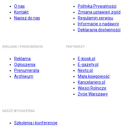
O nas
Polityka Prywatności
Kontakt
Zmiana ustawień zgód
Napisz do nas
Regulamin serwisu
Informacje o nadawcy
Deklaracja dostępności
REKLAMA I PRENUMERATA
PARTNERZY
Reklama
E-kiosk.pl
Ogłoszenia
E-gazety.pl
Prenumerata
Nexto.pl
Archiwum
Mała księgowość
Kancelarierp.pl
Wieści Rolnicze
Życie Warszawy
NASZE WYDARZENIA
Szkolenia i konferencje