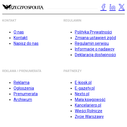
KONTAKT
REGULAMIN
O nas
Polityka Prywatności
Kontakt
Zmiana ustawień zgód
Napisz do nas
Regulamin serwisu
Informacje o nadawcy
Deklaracja dostępności
REKLAMA I PRENUMERATA
PARTNERZY
Reklama
E-kiosk.pl
Ogłoszenia
E-gazety.pl
Prenumerata
Nexto.pl
Archiwum
Mała księgowość
Kancelarierp.pl
Wieści Rolnicze
Życie Warszawy