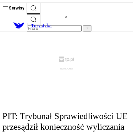
Serwisy
T
urystyka
PIT: Trybunał Sprawiedliwości UE
przesądził konieczność wyliczania