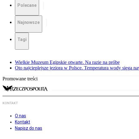
Polecane
Najnowsze
Tagi
Wielkie Muzeum Egipskie otwarte. Na razie na próbę
Oto najcieplejsze jeziora w Polsce. Temperatura wody sięga na
Promowane treści
KONTAKT
O nas
Kontakt
Napisz do nas