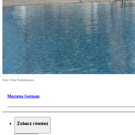
Foto: Filip Frydrykiewicz
Marzena German
Zobacz również